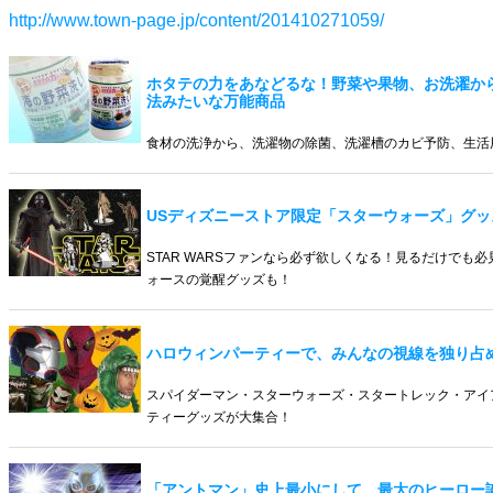
http://www.town-page.jp/content/201410271059/
ホタテの力をあなどるな！野菜や果物、お洗濯か
法みたいな万能商品
食材の洗浄から、洗濯物の除菌、洗濯槽のカビ予防、生活
USディズニーストア限定「スターウォーズ」グッ
STAR WARSファンなら必ず欲しくなる！見るだけでも
ォースの覚醒グッズも！
ハロウィンパーティーで、みんなの視線を独り占
スパイダーマン・スターウォーズ・スタートレック・アイ
ティーグッズが大集合！
「アントマン」史上最小にして、最大のヒーロー