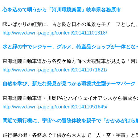
心を込めて唄うから「河川環境楽園」岐阜県各務原市
眩いばかりの紅葉に、古き良き日本の風景をモチーフとした
http://www.town-page.jp/content/201411101318/
水と緑の中でレジャー、グルメ、特産品ショップが一体とな
東海北陸自動車道から各務ケ原方面へ大観覧車が見える「河
http://www.town-page.jp/content/201411071621/
自然を学び、新たな発見が見つかる環境共生型テーマパーク
東海北陸自動車道・川島PAとハイウェイオアシスから構成
http://www.town-page.jp/content/201411051645/
間近で飛行機に、宇宙への冒険体験を親子で「かかみがはら
飛行機の街・各務原で子供から大人まで「人・空・宇宙」と