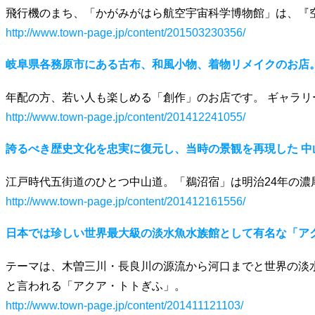
飛行機のまち、「かがみがはら航空宇宙科学博物館」は、『
http://www.town-page.jp/content/201503230356/
岐阜県各務原市にある古布、和風小物、着物リメイクのお店
年配の方、若い人も楽しめる「創作」のお店です。 ギャラ
http://www.town-page.jp/content/201412241055/
誇るべき歴史文化を忠実に復元し、当時の景観を再現した 中
江戸時代五街道のひとつ中山道。「鵜沼宿」は明治24年の
http://www.town-page.jp/content/201412161556/
日本では珍しい世界最大級の淡水魚水族館として有名な「ア
テーマは、木曽三川・長良川の源流から河口までと世界の淡
と言われる「アクア・トトぎふ」。
http://www.town-page.jp/content/201411121103/