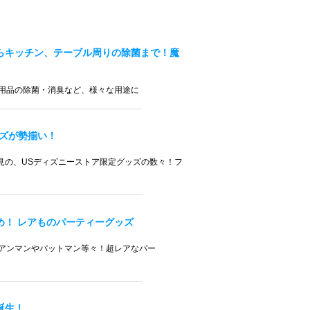
らキッチン、テーブル周りの除菌まで！魔
用品の除菌・消臭など、様々な用途に
ズが勢揃い！
必見の、USディズニーストア限定グッズの数々！フ
め！ レアものパーティーグッズ
アンマンやバットマン等々！超レアなパー
誕生！