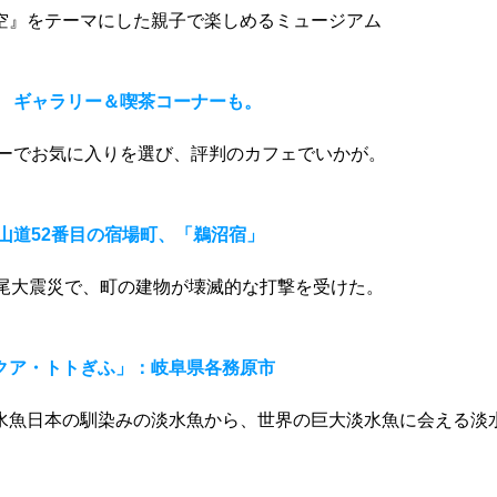
空』をテーマにした親子で楽しめるミュージアム
。 ギャラリー＆喫茶コーナーも。
リーでお気に入りを選び、評判のカフェでいかが。
山道52番目の宿場町、「鵜沼宿」
濃尾大震災で、町の建物が壊滅的な打撃を受けた。
クア・トトぎふ」：岐阜県各務原市
水魚日本の馴染みの淡水魚から、世界の巨大淡水魚に会える淡