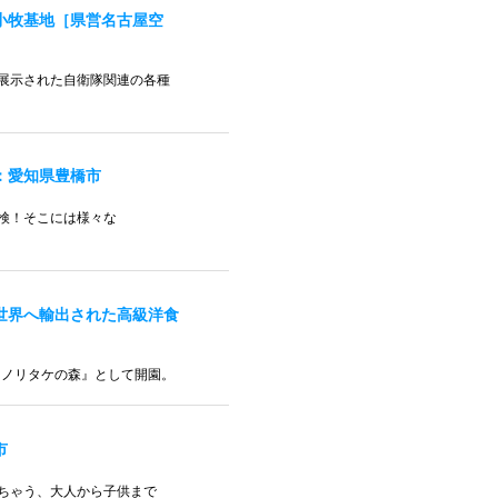
小牧基地［県営名古屋空
展示された自衛隊関連の各種
：愛知県豊橋市
検！そこには様々な
世界へ輸出された高級洋食
『ノリタケの森』として開園。
市
ちゃう、大人から子供まで