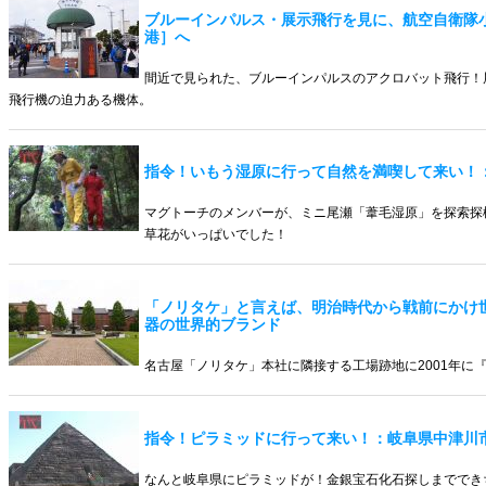
ブルーインパルス・展示飛行を見に、航空自衛隊
港］へ
間近で見られた、ブルーインパルスのアクロバット飛行！
飛行機の迫力ある機体。
指令！いもう湿原に行って自然を満喫して来い！
マグトーチのメンバーが、ミニ尾瀬「葦毛湿原」を探索探
草花がいっぱいでした！
「ノリタケ」と言えば、明治時代から戦前にかけ
器の世界的ブランド
名古屋「ノリタケ」本社に隣接する工場跡地に2001年に
指令！ピラミッドに行って来い！：岐阜県中津川
なんと岐阜県にピラミッドが！金銀宝石化石探しまででき