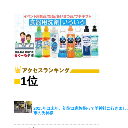
■
1位
2015年は未年、初詣は家族揃って羊神社に行きまし
市の氏神様