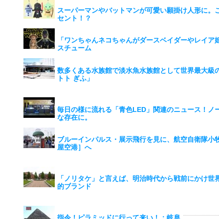
スーパーマンやバットマンが可愛い願掛け人形に。こ
セント！？
「ワンちゃんネコちゃんがダースベイダーやレイア
スチューム
数多くある水族館で淡水魚水族館として世界最大級
トト ぎふ」
毎日の様に流れる「青色LED」関連のニュース！ノ
な存在に。
ブルーインパルス・展示飛行を見に、航空自衛隊小
屋空港］へ
「ノリタケ」と言えば、明治時代から戦前にかけ世
的ブランド
指令！ピラミッドに行って来い！：岐阜